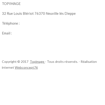
TOPIMAGE
32 Rue Louis Blériot 76370 Neuville lès Dieppe
Téléphone :
07 69 56 75 95
Email :
topimage.production@gmail.com
Copyright © 2017
Topimage
- Tous droits réservés. - Réalisation
internet
Webconcept76