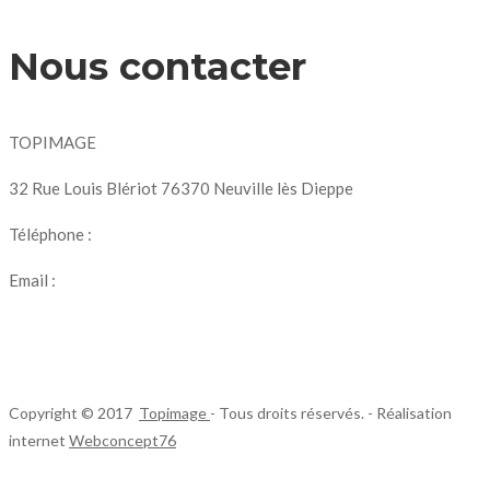
Nous contacter
TOPIMAGE
32 Rue Louis Blériot 76370 Neuville lès Dieppe
Téléphone :
07 69 56 75 95
Email :
topimage.production@gmail.com
Copyright © 2017
Topimage
- Tous droits réservés. - Réalisation
internet
Webconcept76