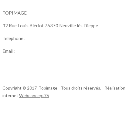
TOPIMAGE
32 Rue Louis Blériot 76370 Neuville lès Dieppe
Téléphone :
07 69 56 75 95
Email :
topimage.production@gmail.com
Copyright © 2017
Topimage
- Tous droits réservés. - Réalisation
internet
Webconcept76