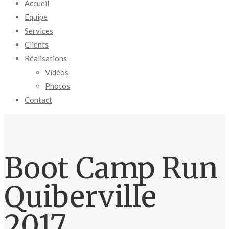
Accueil
Equipe
Services
Clients
Réalisations
Vidéos
Photos
Contact
Boot Camp Run
Quiberville
2017